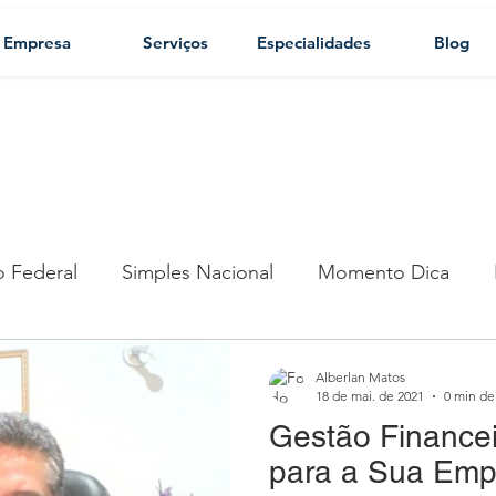
Empresa
Serviços
Especialidades
Blog
o Federal
Simples Nacional
Momento Dica
bilidade Consultiva
Trabalhista
Planejamento Tr
Alberlan Matos
18 de mai. de 2021
0 min de 
Gestão Financei
iro
Legal e Societário
Holding
Planejament
para a Sua Emp