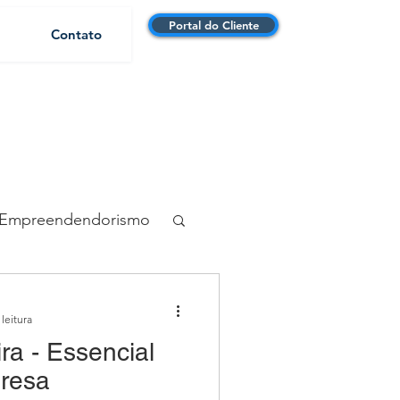
Portal do Cliente
Contato
Empreendendorismo
ibutário
leitura
ra - Essencial
o Financeiro
resa