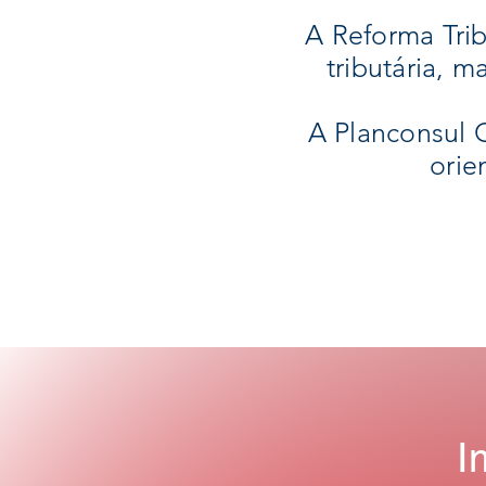
A Reforma Tribu
tributária, 
A Planconsul 
orie
I