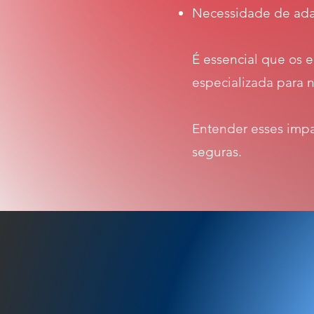
Necessidade de adap
É essencial que os
especializada para 
Entender esses imp
seguras.