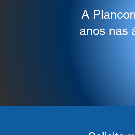
A Plancon
anos nas á