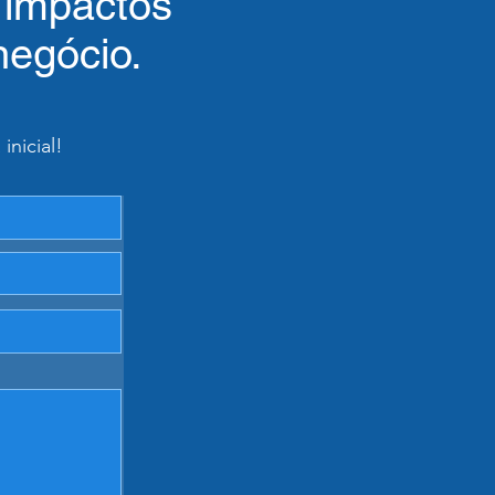
s impactos
negócio.
nicial!