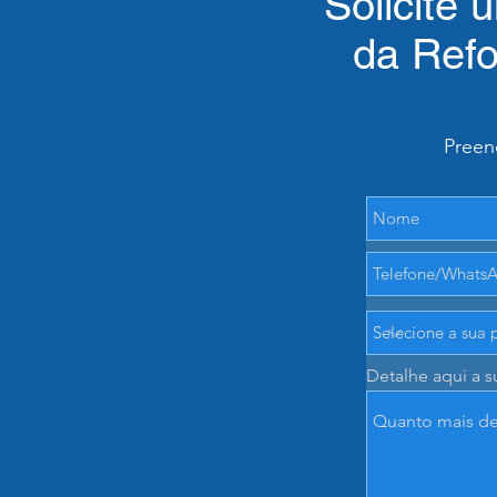
Solicite 
da Refo
Preen
Detalhe aqui a s