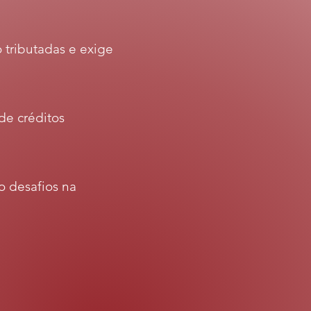
 tributadas e exige
de créditos
o desafios na