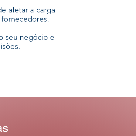
de afetar a carga
e fornecedores.
 o seu negócio e
isões.
as