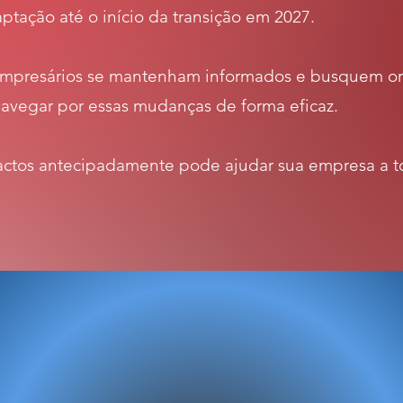
tação até o início da transição em 2027.
 empresários se mantenham informados e busquem or
navegar por essas mudanças de forma eficaz.
actos antecipadamente pode ajudar sua empresa a t