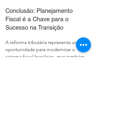
Conclusão: Planejamento 
Fiscal é a Chave para o 
Sucesso na Transição
A reforma tributária representa uma 
oportunidade para modernizar o 
sistema fiscal brasileiro, mas também 
impõe desafios significativos para 
empresas e empresários. Com a ajuda 
de uma contabilidade especializada, 
como a 
Planconsul Contabilidade
, é 
possível não apenas minimizar os 
riscos, mas também aproveitar as 
oportunidades geradas pelas 
mudanças.
Se você deseja entender como a 