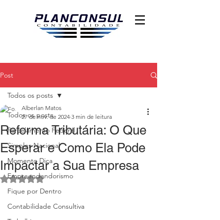
Post
Todos os posts
Alberlan Matos
Todos os posts
27 de nov. de 2024
3 min de leitura
Reforma Tributária: O Que
Parcelamento Federal
Esperar e Como Ela Pode
Simples Nacional
Momento Dica
Impactar a Sua Empresa
Empreendendorismo
Avaliado com NaN de 5 estrelas.
Fique por Dentro
Contabilidade Consultiva