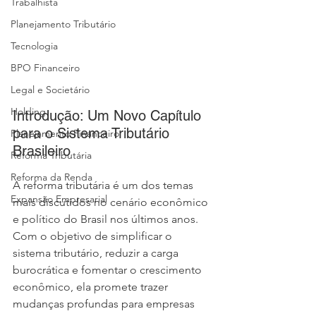
Trabalhista
Planejamento Tributário
Tecnologia
BPO Financeiro
Legal e Societário
Holding
Introdução: Um Novo Capítulo 
para o Sistema Tributário 
Planejamento Financeiro
Brasileiro
Reforma Tributária
Reforma da Renda
A reforma tributária é um dos temas 
Expansão Empresarial
mais discutidos no cenário econômico 
e político do Brasil nos últimos anos. 
Com o objetivo de simplificar o 
sistema tributário, reduzir a carga 
burocrática e fomentar o crescimento 
econômico, ela promete trazer 
mudanças profundas para empresas 