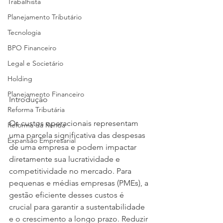
Trabalhista
Planejamento Tributário
Tecnologia
BPO Financeiro
Legal e Societário
Holding
Planejamento Financeiro
Introdução
Reforma Tributária
Os custos operacionais representam 
Reforma da Renda
uma parcela significativa das despesas 
Expansão Empresarial
de uma empresa e podem impactar 
diretamente sua lucratividade e 
competitividade no mercado. Para 
pequenas e médias empresas (PMEs), a 
gestão eficiente desses custos é 
crucial para garantir a sustentabilidade 
e o crescimento a longo prazo. Reduzir 