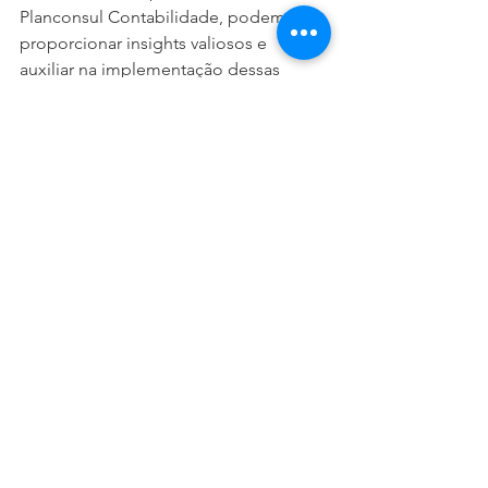
Planconsul Contabilidade, podem 
proporcionar insights valiosos e 
auxiliar na implementação dessas 
estratégias de forma eficaz e 
sustentável.
Para mais informações sobre como 
podemos ajudar sua empresa a reduzir 
custos operacionais e melhorar sua 
eficiência, entre em contato conosco e 
agende uma reunião.
análises gerenciais
controle financeiro
redução de custos
redução de despesas
custos operacionais
Planejamento Financeiro