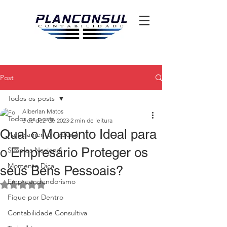
Post
Todos os posts
Alberlan Matos
Todos os posts
3 de dez. de 2023
2 min de leitura
Qual o Momento Ideal para
Parcelamento Federal
o Empresário Proteger os
Simples Nacional
Momento Dica
seus Bens Pessoais?
Empreendendorismo
Avaliado com NaN de 5 estrelas.
Fique por Dentro
Contabilidade Consultiva