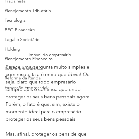
Trabalhista
Planejamento Tributário
Tecnologia
BPO Financeiro
Legal e Societário
Holding
Imóvel do empresário
Planejamento Financeiro
Parece uma pergunta muito simples e 
Reforma Tributária
com resposta até meio que óbvia! Ou 
Reforma da Renda
seja, claro que todo empresário 
Expansão Empresarial
sempre quis e continua querendo 
proteger os seus bens pessoais agora. 
Porém, o fato é que, sim, existe o 
momento ideal para o empresário 
proteger os seus bens pessoais.
Mas, afinal, proteger os bens de que 