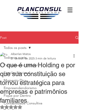
Post
Todos os posts
Alberlan Matos
Todos os posts
27 de out. de 2025
3 min de leitura
O que é uma Holding e por
Parcelamento Federal
que sua constituição se
Simples Nacional
Momento Dica
tornou estratégica para
Empreendendorismo
empresas e patrimônios
Fique por Dentro
familiares
Contabilidade Consultiva
Avaliado com NaN de 5 estrelas.