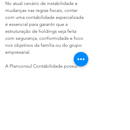
No atual cenário de instabilidade e 
mudanças nas regras fiscais, contar 
com uma contabilidade especializada 
é essencial para garantir que a 
estruturação de holdings seja feita 
com segurança, conformidade e foco 
nos objetivos da família ou do grupo 
empresarial.
A Planconsul Contabilidade possui 
expertise em estruturação de holdings 
patrimoniais, familiares e empresariais. 
Trabalhamos em parceria com 
Advogados com vasta experiência em 
Holdings para que você tenha 
segurança Contábil e Jurídica.
Entre em contato conosco para 
agendar uma reunião e entender como 